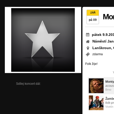
ZÁŘ
Mon
pá 09
pátek 9.9.20
Náměstí Jan
Lanškroun,
zdarma
Folk žije!
Mont
Sdílej koncert dál:
acoust
Brno
Žamb
folk-p
Vsetín