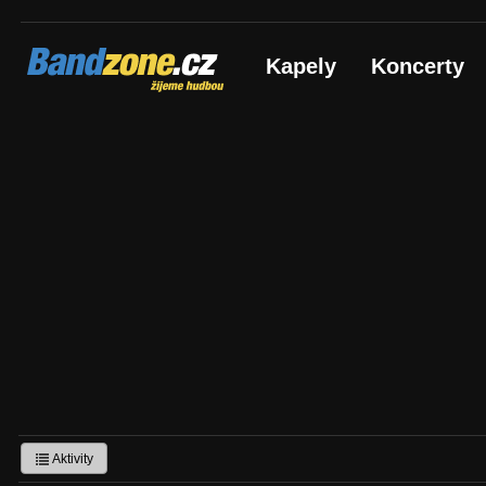
Bandzone.cz
Kapely
Koncerty
žijeme hudbou
Aktivity