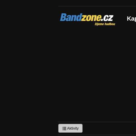
Bandzone.cz
Ka
žijeme hudbou
Aktivity