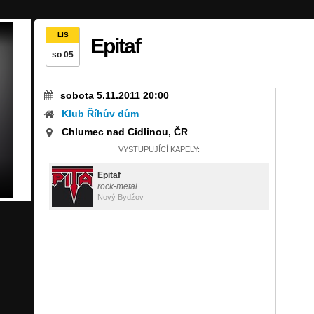
LIS
Epitaf
so 05
sobota 5.11.2011 20:00
Klub Říhův dům
Chlumec nad Cidlinou, ČR
VYSTUPUJÍCÍ KAPELY:
Epitaf
rock-metal
Nový Bydžov