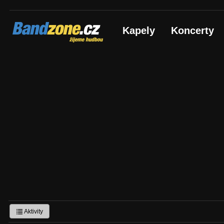
Bandzone.cz
Kapely
Koncerty
žijeme hudbou
Aktivity