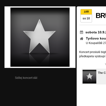
ZÁŘ
BR
so 10
sobota 10.9.
Tyršovo kou
U Koupaliště 2
Koncert proslulé bi
předkapela vystoupí 
The C
Sdílej koncert dál: