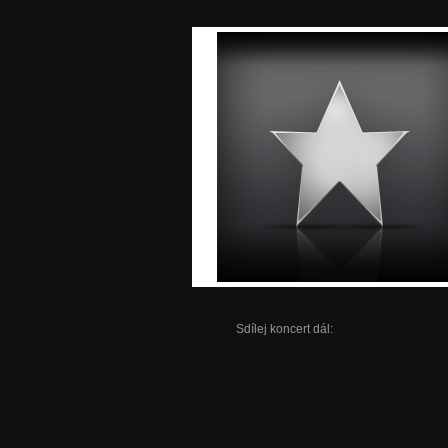
Sdílej koncert dál: