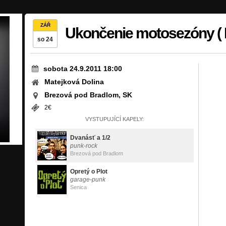
ZÁŘ
Ukončenie motosezóny ( Fr
so 24
sobota 24.9.2011 18:00
Matejková Dolina
Brezová pod Bradlom, SK
2€
VYSTUPUJÍCÍ KAPELY:
Dvanásť a 1/2
punk-rock
Brezová pod Bradlom
Opretý o Plot
garage-punk
Senica