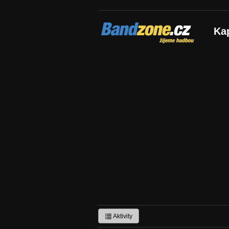
Bandzone.cz
Ka
žijeme hudbou
Aktivity