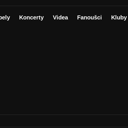
pely
Koncerty
Videa
Fanoušci
Kluby