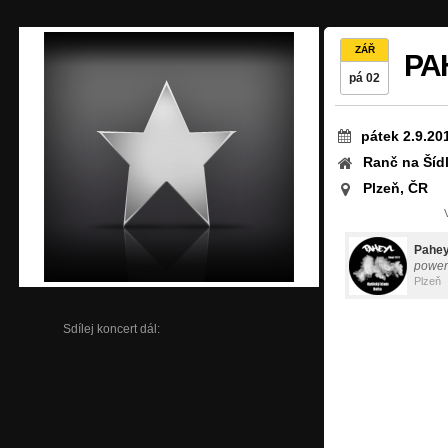
ZÁŘ
PAH
pá 02
pátek 2.9.20
Ranč na Šíd
Plzeň, ČR
Pahey
power
Plzeň
Sdílej koncert dál: