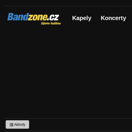
Bandzone.cz
Kapely
Koncerty
žijeme hudbou
Aktivity