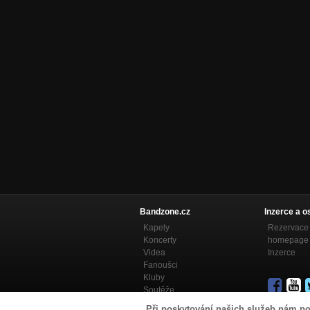
Bandzone.cz
Inzerce a o
Kapely
Rezervace 
Koncerty
homepage
Videa
Inzerce
Fanoušci
Kluby
Soutěže
Bandzone.cz blog
Při poskytování našich služeb nám po