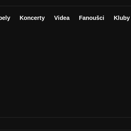
pely
Koncerty
Videa
Fanoušci
Kluby