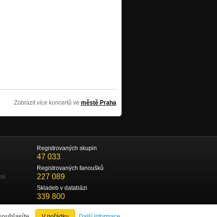
Zobrazit více koncertů ve
městě Praha
Registrovaných skupin
47 033
Registrovaných fanoušků
227 089
ní
Skladeb v databázi
339 800
souhlasíte.
V pořádku
Další informace