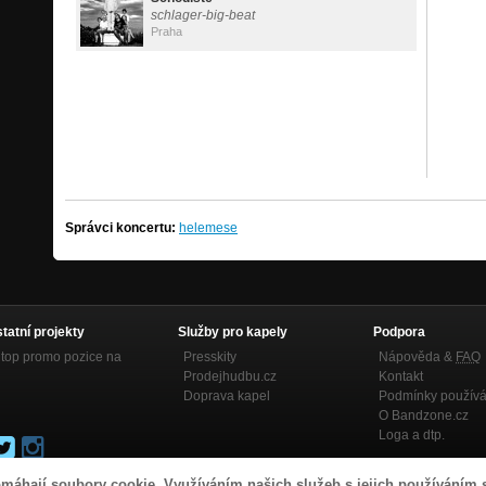
schlager-big-beat
Praha
Správci koncertu:
helemese
statní projekty
Služby pro kapely
Podpora
top promo pozice na
Presskity
Nápověda &
FAQ
Prodejhudbu.cz
Kontakt
Doprava kapel
Podmínky používá
O Bandzone.cz
Loga a dtp.
máhají soubory cookie. Využíváním našich služeb s jejich používáním 