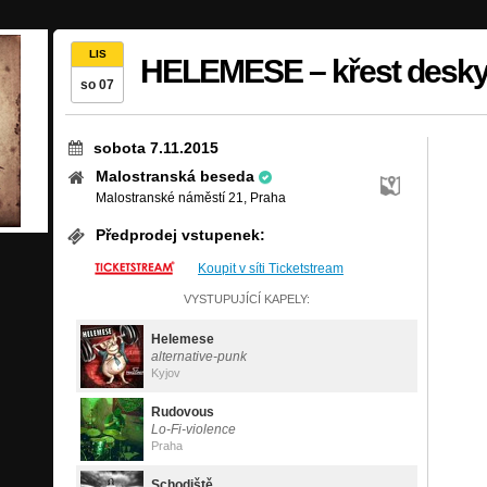
LIS
HELEMESE – křest desky
so 07
sobota 7.11.2015
Malostranská beseda
Malostranské náměstí 21, Praha
Předprodej vstupenek:
Koupit v síti Ticketstream
VYSTUPUJÍCÍ KAPELY:
Helemese
alternative-punk
Kyjov
Rudovous
Lo-Fi-violence
Praha
Schodiště