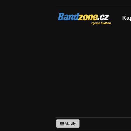
Bandzone.cz
Ka
žijeme hudbou
Aktivity