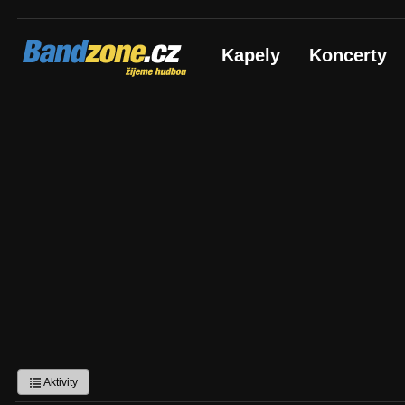
Bandzone.cz
Kapely
Koncerty
žijeme hudbou
Aktivity