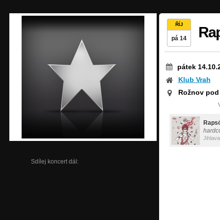
ŘÍJ
Ra
pá 14
pátek 14.10.
Klub Vrah
Rožnov pod
Raps
hardc
Jihlava
Sdílej koncert dál: