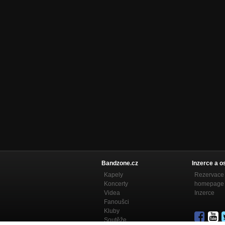
Bandzone.cz
Inzerce a o
Kapely
Rezervace 
Koncerty
homepage
Videa
Inzerce
Fanoušci
Kluby
Soutěže