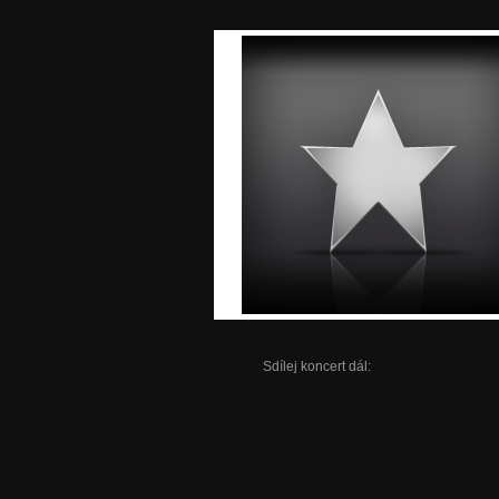
Sdílej koncert dál: