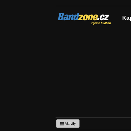
Bandzone.cz
Ka
žijeme hudbou
Aktivity