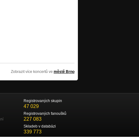
Zobrazit více koncertů ve
městě Brno
Registrovaných skupin
47 029
Registrovaných fanoušků
227 083
ní
Skladeb v databázi
339 773