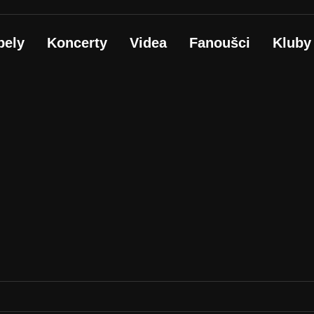
pely
Koncerty
Videa
Fanoušci
Kluby