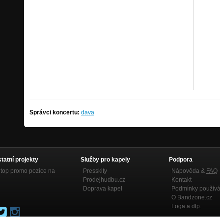
Správci koncertu:
dava
statní projekty
Služby pro kapely
Podpora
top promo pozice na
Presskity
Nápověda &
FAQ
Prodejhudbu.cz
Kontakt
Doprava kapel
Podmínky používá
O Bandzone.cz
Loga a dtp.