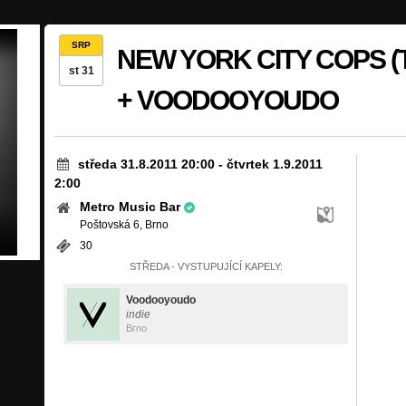
SRP
NEW YORK CITY COPS (Th
st 31
+ VOODOOYOUDO
středa 31.8.2011 20:00
-
čtvrtek 1.9.2011
2:00
Metro Music Bar
Poštovská 6, Brno
30
STŘEDA - VYSTUPUJÍCÍ KAPELY:
Voodooyoudo
indie
Brno