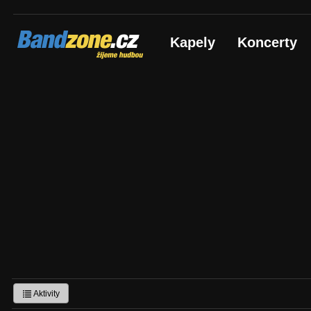
Bandzone.cz
Kapely
Koncerty
žijeme hudbou
Aktivity