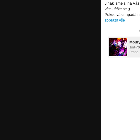
Jinak jsme si na Vá
věc - těšte se ;)
Pokud vás napadá n
zobrazit vše
Moury
ska-r
Praha