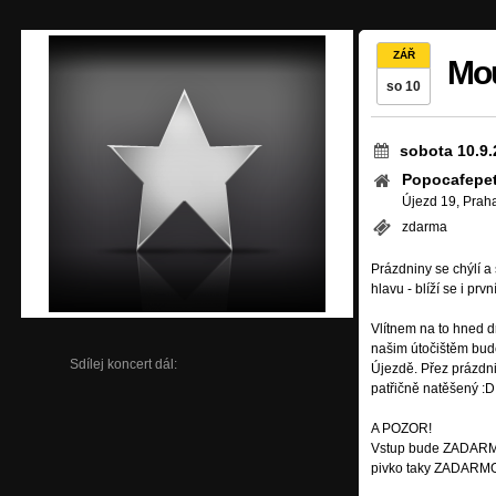
ZÁŘ
Mou
so 10
sobota 10.9.
Popocafepet
Újezd 19, Prah
zdarma
Prázdniny se chýlí a 
hlavu - blíží se i prv
Vlítnem na to hned dr
našim útočištěm bud
Sdílej koncert dál:
Újezdě. Přez prázdni
patřičně natěšený :D
A POZOR!
Vstup bude ZADARMO
pivko taky ZADARM