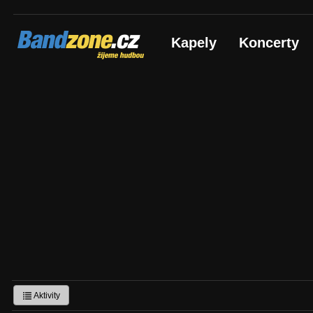
Bandzone.cz
Kapely
Koncerty
žijeme hudbou
Aktivity