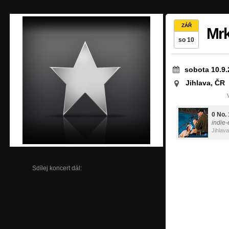
ZÁŘ
Mrk
so 10
sobota 10.9.
Jihlava, ČR
0 No. 
indie-
Jihlava
Sdílej koncert dál: