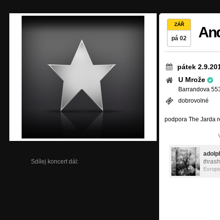
ZÁŘ
And
pá 02
pátek 2.9.20
U Mrože
Barrandova 553
dobrovolné
podpora The Jarda r
adolp
Sdílej koncert dál:
thrash