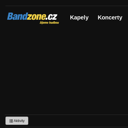
Bandzone.cz
Kapely
Koncerty
žijeme hudbou
Aktivity