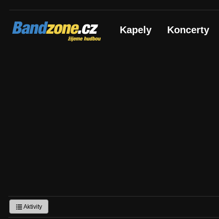
Bandzone.cz
Kapely
Koncerty
žijeme hudbou
Aktivity