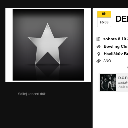
ŘÍJ
DE
so 08
sobota 8.10.
Bowling Clu
Havlíčkův B
ANO
D.O.P.
metal
Žďár 
Sdílej koncert dál: