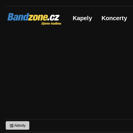
Bandzone.cz
Kapely
Koncerty
žijeme hudbou
Aktivity