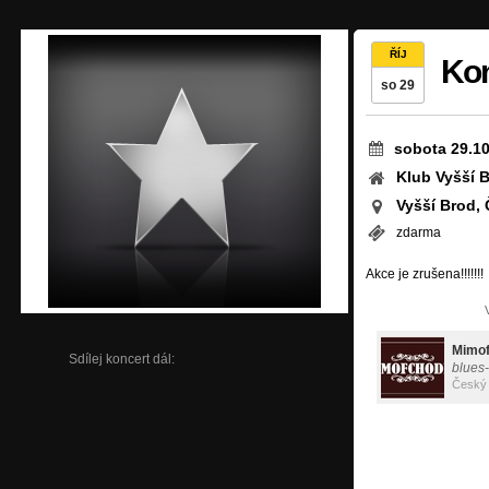
ŘÍJ
Kon
so 29
sobota 29.10
Klub Vyšší 
Vyšší Brod,
zdarma
Akce je zrušena!!!!!!!
Mimo
Sdílej koncert dál:
blues-
Český