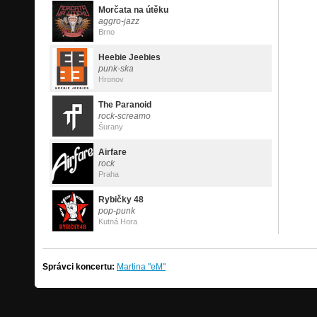
Morčata na útěku
aggro-jazz
Brno
Heebie Jeebies
punk-ska
Hronov
The Paranoid
rock-screamo
Šurany
Airfare
rock
Praha
Rybičky 48
pop-punk
Kutná Hora
Správci koncertu:
Martina "eM"