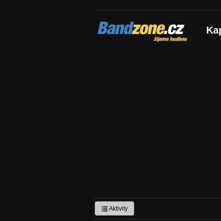
Bandzone.cz
Ka
žijeme hudbou
Aktivity