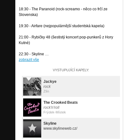
18:30 - The Paranoid (rock-screamo - něco co frčí ze
Slovenska)
19:30 - Airfare (nejpopulárnější studentská kapela)
21:00 - Rybičky 48 (šestistý koncert pop-punkerů z Hory
Kutné)
22:30 - Skyline …
zobrazit vše
VYSTUPUJÍCÍ KAPELY:
Jackye
rock
Zlín
The Crooked Beats
rock'n'roll
Frýdek-Místek
Skyline
www.skylineweb.cz/