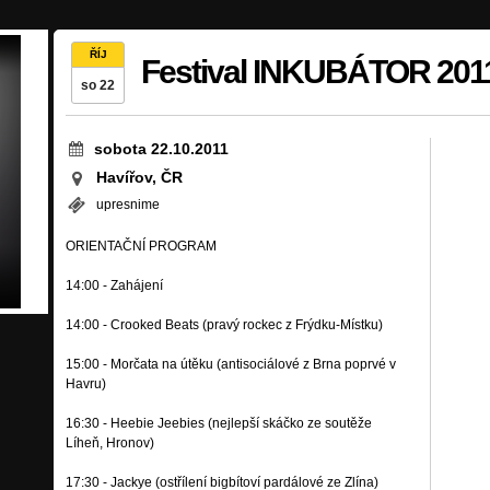
ŘÍJ
Festival INKUBÁTOR 201
so 22
sobota 22.10.2011
Havířov, ČR
upresnime
ORIENTAČNÍ PROGRAM
14:00 - Zahájení
14:00 - Crooked Beats (pravý rockec z Frýdku-Místku)
15:00 - Morčata na útěku (antisociálové z Brna poprvé v
Havru)
16:30 - Heebie Jeebies (nejlepší skáčko ze soutěže
Líheň, Hronov)
17:30 - Jackye (ostřílení bigbítoví pardálové ze Zlína)