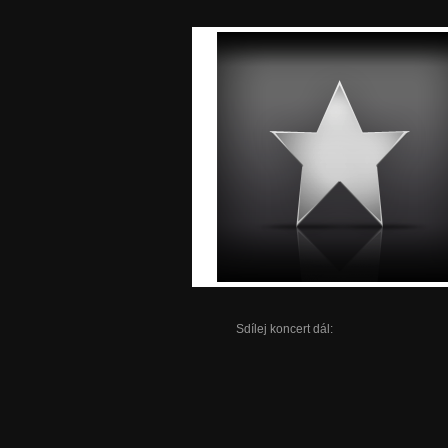
Sdílej koncert dál: