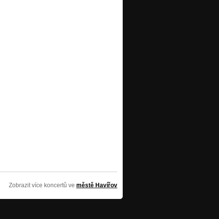
Zobrazit více koncertů ve
městě Havířov