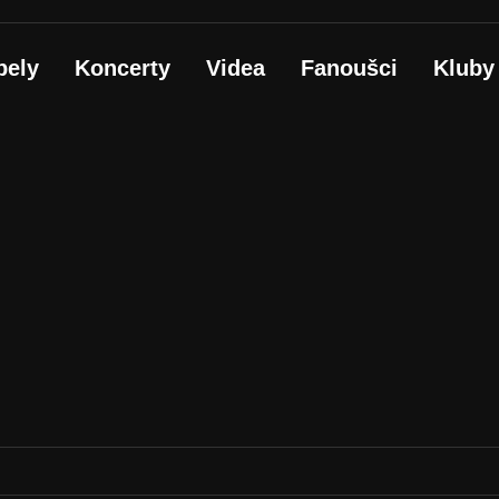
pely
Koncerty
Videa
Fanoušci
Kluby