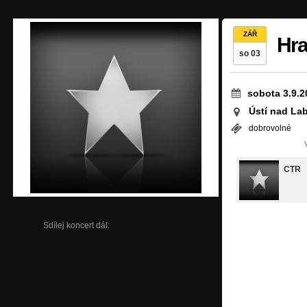
ZÁŘ
Hra
so 03
sobota 3.9.2
Ústí nad La
dobrovolné
CTR
Sdílej koncert dál: