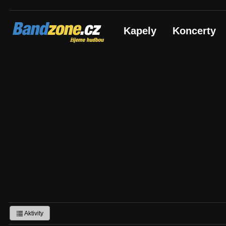
Bandzone.cz
Kapely
Koncerty
žijeme hudbou
Aktivity