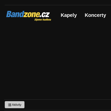
Bandzone.cz
Kapely
Koncerty
žijeme hudbou
Aktivity