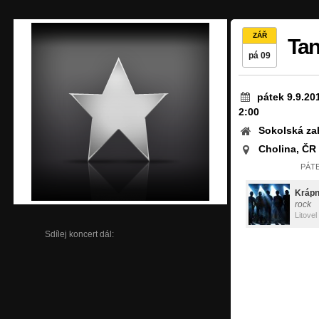
ZÁŘ
Tan
pá 09
pátek 9.9.20
2:00
Sokolská za
Cholina, ČR
PÁTE
Krápn
rock
Litovel
Sdílej koncert dál: