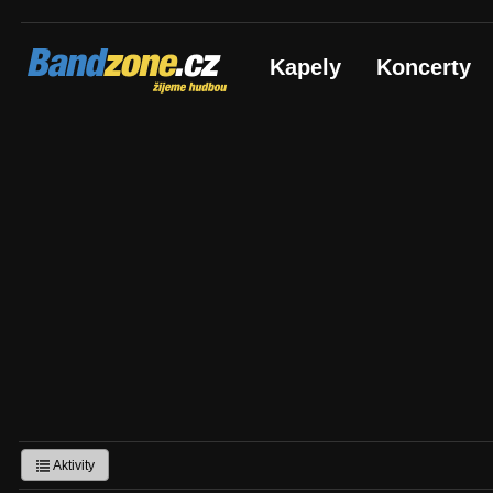
Bandzone.cz
Kapely
Koncerty
žijeme hudbou
Aktivity