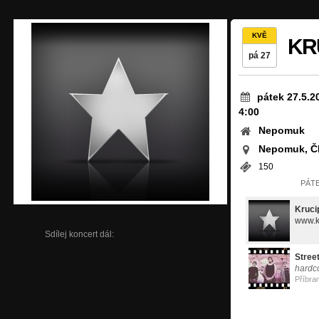
KVĚ
KR
pá 27
pátek 27.5.2
4:00
Nepomuk
Nepomuk, Č
150
PÁTE
Kruci
www.k
Sdílej koncert dál:
Street
hardc
Příbra