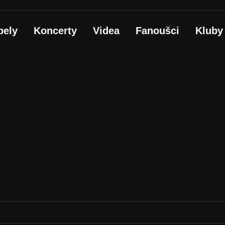
pely
Koncerty
Videa
Fanoušci
Kluby