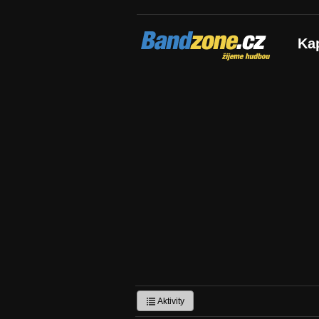
Bandzone.cz
Ka
žijeme hudbou
Aktivity