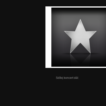
Sdílej koncert dál: