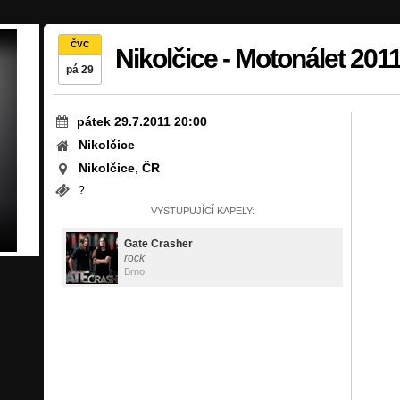
ČVC
Nikolčice - Motonálet 201
pá 29
pátek 29.7.2011 20:00
Nikolčice
Nikolčice, ČR
?
VYSTUPUJÍCÍ KAPELY:
Gate Crasher
rock
Brno