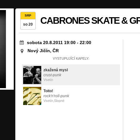
SRP
CABRONES SKATE & GRAF
so 20
sobota 20.8.2011 19:00
-
22:00
Nový Jičín, ČR
VYSTUPUJÍCÍ KAPELY:
zkažená mysl
crust-punk
Vsetín
Toito!
rock'n'roll-punk
Vsetín,Slopné