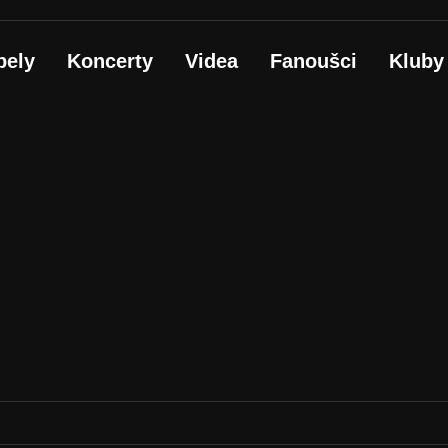
pely
Koncerty
Videa
Fanoušci
Kluby