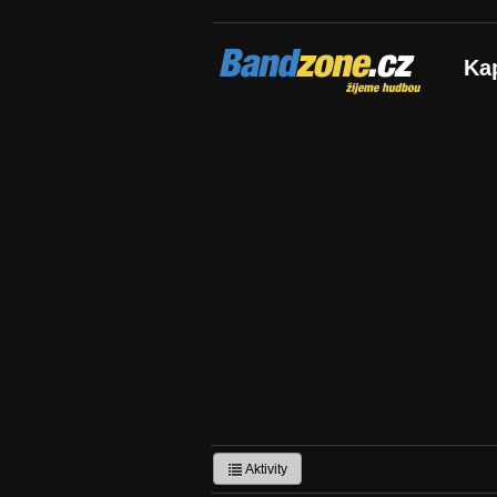
Bandzone.cz
Ka
žijeme hudbou
Aktivity