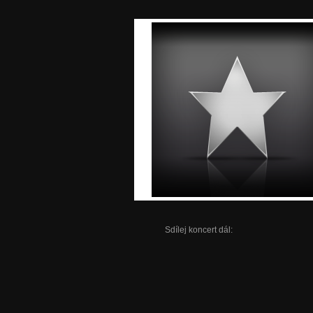
Sdílej koncert dál: