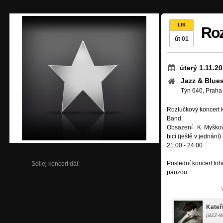
LIS
Roz
út 01
úterý 1.11.2
Jazz & Blue
Týn 640, Praha
Rozlučkový koncert 
Band.
Obsazení : K. Myšková
bicí (ještě v jednání)
21:00 - 24:00
Poslední koncert toh
Sdílej koncert dál:
pauzou.
Kateř
jazz-