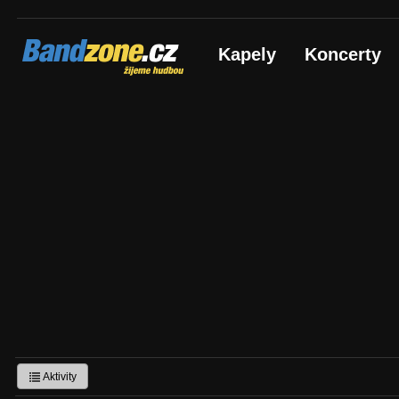
Bandzone.cz
Kapely
Koncerty
žijeme hudbou
Aktivity