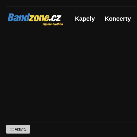
Bandzone.cz
Kapely
Koncerty
žijeme hudbou
Aktivity