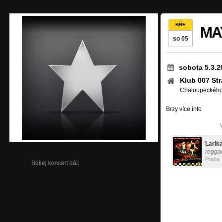
BŘE
MA
so 05
sobota 5.3.2
Klub 007 St
Chaloupeckého,
Brzy více info
Larik
regga
Praha
Sdílej koncert dál: