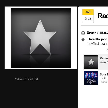
ZÁŘ
Rad
čt 15
čtvrtek 15.9
Divadlo pod
Havířská 933, P
Radio
www.r
Sour 
rock'n'
Sdílej koncert dál:
Praha