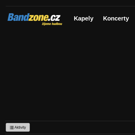
Bandzone.cz
Kapely
Koncerty
žijeme hudbou
Aktivity