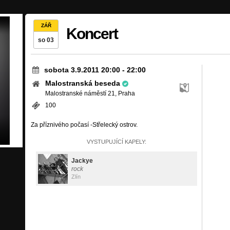
ZÁŘ
Koncert
so 03
sobota 3.9.2011 20:00
-
22:00
Malostranská beseda
Malostranské náměstí 21, Praha
100
Za příznivého počasí -Střelecký ostrov.
VYSTUPUJÍCÍ KAPELY:
Jackye
rock
Zlín