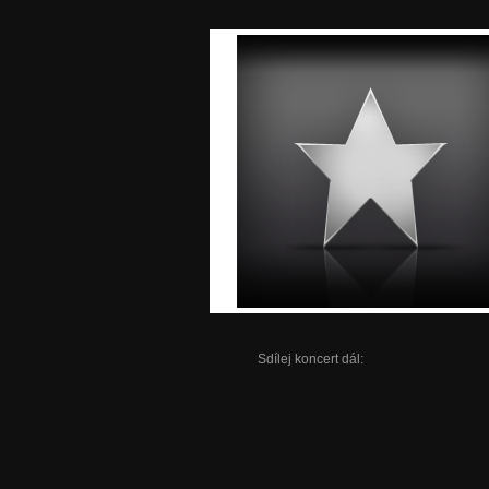
Sdílej koncert dál: