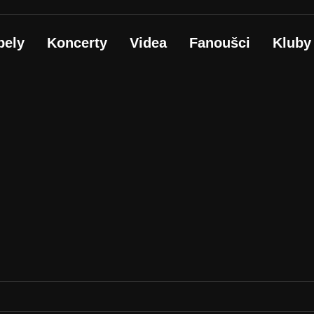
pely
Koncerty
Videa
Fanoušci
Kluby