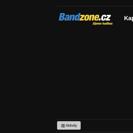
Bandzone.cz
Ka
žijeme hudbou
Aktivity