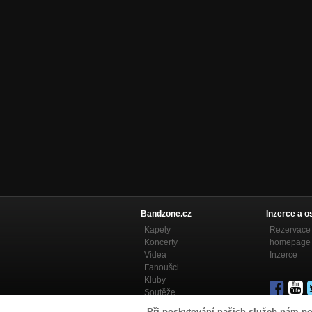
Bandzone.cz
Inzerce a o
Kapely
Rezervace 
Koncerty
homepage
Videa
Inzerce
Fanoušci
Kluby
Soutěže
Bandzone.cz blog
Při poskytování našich služeb nám po