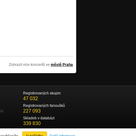
Zobrazit více koncertů ve
městě Praha
Registrovaných skupin
47 032
Registrovaných fanoušků
227 093
ní
Skladeb v databázi
339 830
souhlasíte.
V pořádku
Další informace