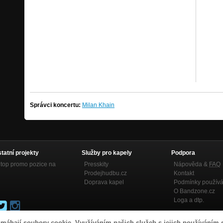
Správci koncertu:
Milan Khain
statní projekty
Služby pro kapely
Podpora
top promo pozice na
Presskity
Nápověda &
FAQ
Prodejhudbu.cz
Kontakt
Doprava kapel
Podmínky používá
O Bandzone.cz
Loga a dtp.
máhají soubory cookie. Využíváním našich služeb s jejich používáním 