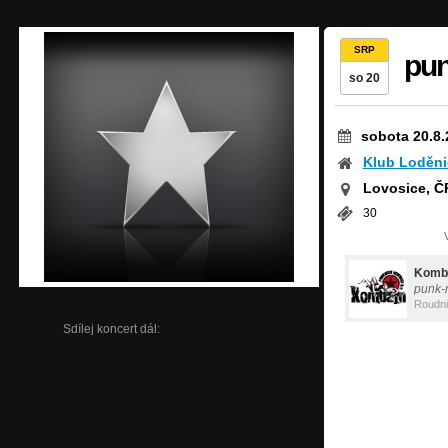
SRP
pun
so 20
sobota 20.8.
Klub Loděni
Lovosice, Č
30
Komba
punk-
Roudn
Sdílej koncert dál: