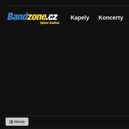
Bandzone.cz
Kapely
Koncerty
žijeme hudbou
Aktivity