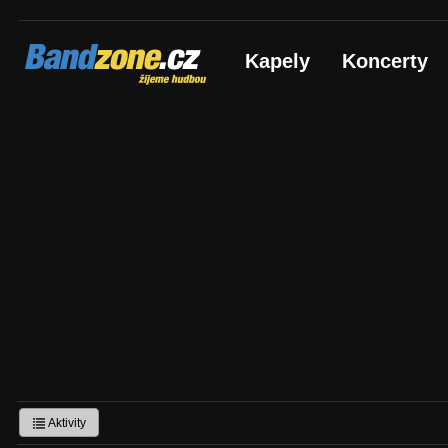
Bandzone.cz
Kapely
Koncerty
žijeme hudbou
Aktivity