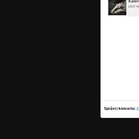
Kateř
jazz-
Správci koncertu:
K