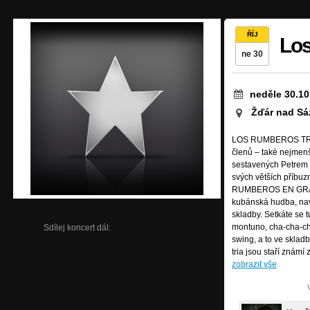
ŘÍJ
Los
ne 30
neděle 30.10
Žďár nad Sá
LOS RUMBEROS TRIO 
členů – také nejmenš
sestavených Petrem 
svých větších příb
RUMBEROS EN GRAND
kubánská hudba, nav
skladby. Setkáte se 
montuno, cha-cha-chá
Sdílej koncert dál:
swing, a to ve sklad
tria jsou staří znám
zobrazit vše