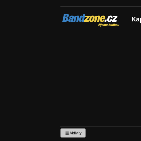
Bandzone.cz
Ka
žijeme hudbou
Aktivity