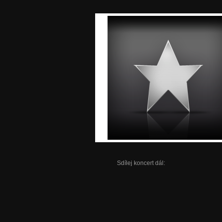
Sdílej koncert dál: