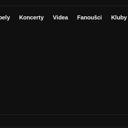
pely
Koncerty
Videa
Fanoušci
Kluby