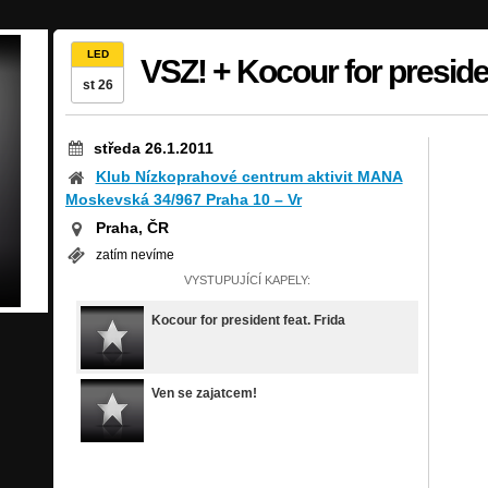
LED
VSZ! + Kocour for presiden
st 26
středa 26.1.2011
Klub Nízkoprahové centrum aktivit MANA
Moskevská 34/967 Praha 10 – Vr
Praha, ČR
zatím nevíme
VYSTUPUJÍCÍ KAPELY:
Kocour for president feat. Frida
Ven se zajatcem!