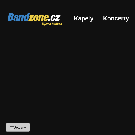
Bandzone.cz
Kapely
Koncerty
žijeme hudbou
Aktivity