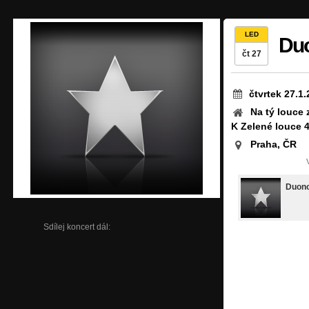
LED
Du
čt 27
čtvrtek 27.1
Na tý louce 
K Zelené louce 
Praha, ČR
Duon
Sdílej koncert dál: