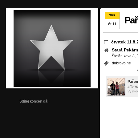
SRP
Pa
čt 11
čtvrtek 11.8
Stará Pekár
Štefánikova 8, 
dobrovolné
Pařen
altern
Vyško
Sdílej koncert dál: