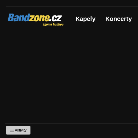
Bandzone.cz
Kapely
Koncerty
žijeme hudbou
Aktivity