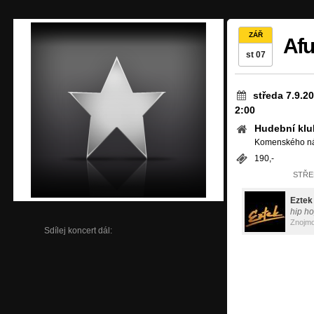
ZÁŘ
Afu
st 07
středa 7.9.2
2:00
Hudební klu
Komenského nám
190,-
STŘED
Eztek
hip h
Znojm
Sdílej koncert dál: