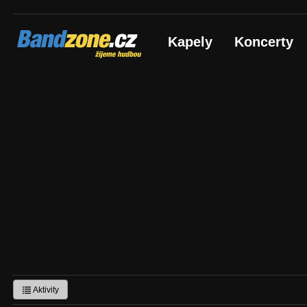
Bandzone.cz
Kapely
Koncerty
žijeme hudbou
Aktivity