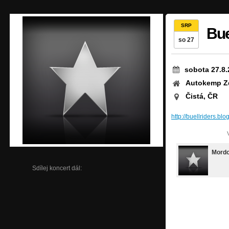
SRP
Bue
so 27
sobota 27.8.
Autokemp Z
Čistá, ČR
http://buellriders.bl
Mordo
Sdílej koncert dál: