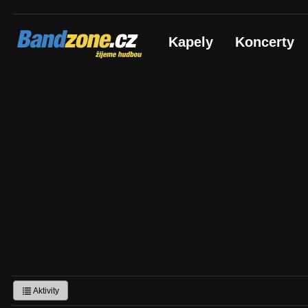
Bandzone.cz
Kapely
Koncerty
žijeme hudbou
Aktivity