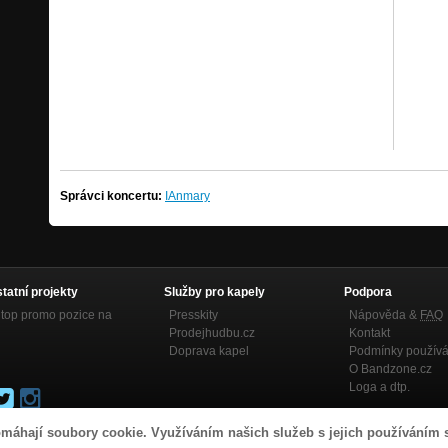
Správci koncertu:
IAnmary
statní projekty
Služby pro kapely
Podpora
top promo pozice na
Presskity
Nápověda &
FAQ
Prodejhudbu.cz
Kontakt
Doprava kapel
Podmínky používá
O Bandzone.cz
Loga a dtp.
máhají soubory cookie. Využíváním našich služeb s jejich používáním 