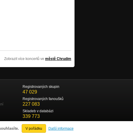
Zobrazit více koncertů ve
městě Chrudim
Registrovaných skupin
47 029
Registrovaných fanoušků
227 083
ní
Skladeb v databázi
339 773
souhlasíte.
V pořádku
Další informace