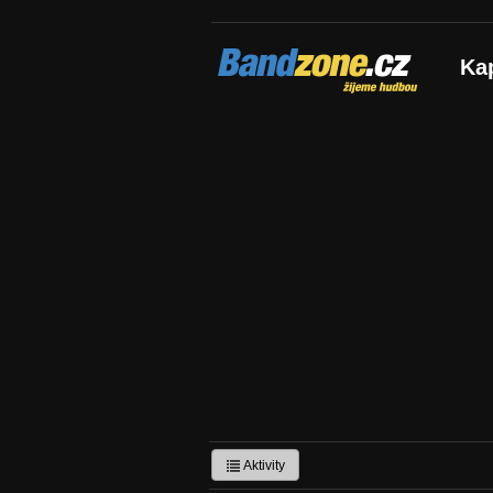
Bandzone.cz
Ka
žijeme hudbou
Aktivity