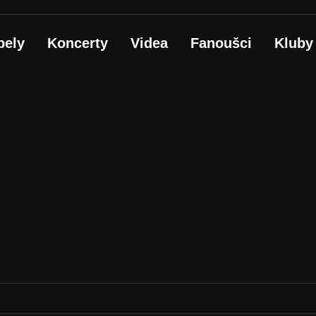
pely
Koncerty
Videa
Fanoušci
Kluby