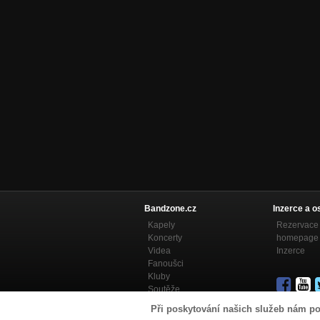
Bandzone.cz
Inzerce a o
Kapely
Rezervace 
Koncerty
homepage
Videa
Inzerce
Fanoušci
Kluby
Soutěže
Bandzone.cz blog
Při poskytování našich služeb nám po