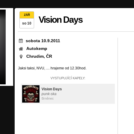
ZÁŘ
Vision Days
so 10
sobota 10.9.2011
Autokemp
Chrudim, ČR
Jaksi taksi, NVU, .... hrajeme od 12.30hod.
VYSTUPUJÍCÍ KAPELY:
Vision Days
punk-ska
Brněnec