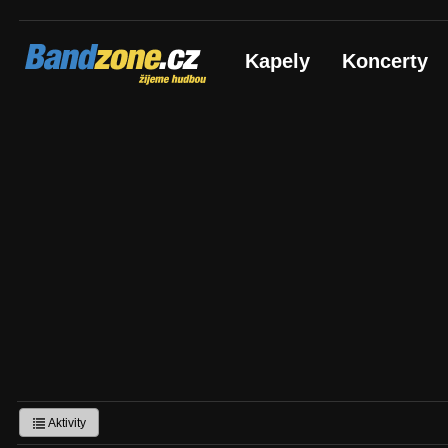
Bandzone.cz
Kapely
Koncerty
žijeme hudbou
Aktivity