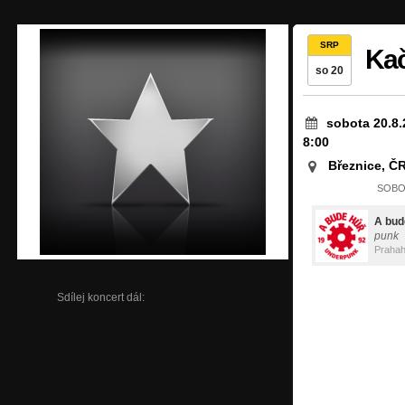
SRP
Kač
so 20
sobota 20.8.
8:00
Březnice, Č
SOBOT
A bud
punk
Praha
Sdílej koncert dál: