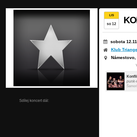
LIS
KO
so 12
sobota 12.11
Klub Triange
Námestovo,
Konfli
punk-
Šamor
Sdílej koncert dál: