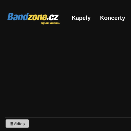
Bandzone.cz
Kapely
Koncerty
žijeme hudbou
Aktivity