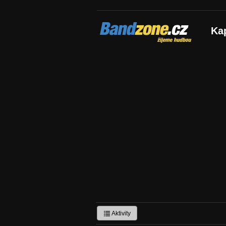
Bandzone.cz
Ka
žijeme hudbou
Aktivity