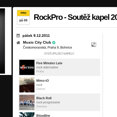
PRO
RockPro - Soutěž kapel 2
pá 09
pátek 9.12.2011
Music City Club
Českomoravská, Praha 9, Bohnice
VYSTUPUJÍCÍ KAPELY:
Five Minutes Late
rock-alternative
Praha
Mimo-tO
rock
Ostrov
Black Roll
rock-progressive
Ostrava
Bloodline