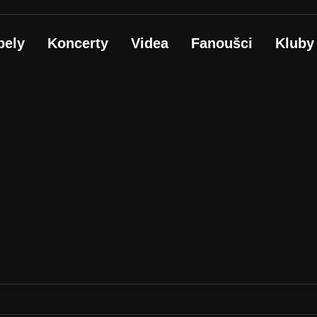
pely
Koncerty
Videa
Fanoušci
Kluby