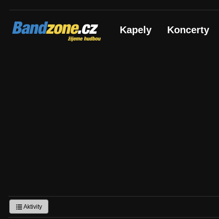
Bandzone.cz
Kapely
Koncerty
žijeme hudbou
Aktivity