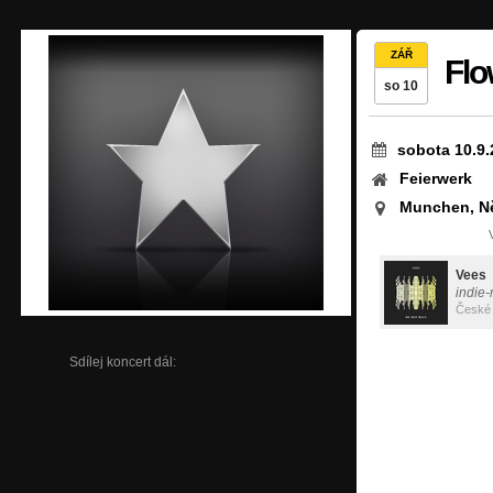
ZÁŘ
Flo
so 10
sobota 10.9.
Feierwerk
Munchen, N
Vees
indie-r
České 
Sdílej koncert dál: