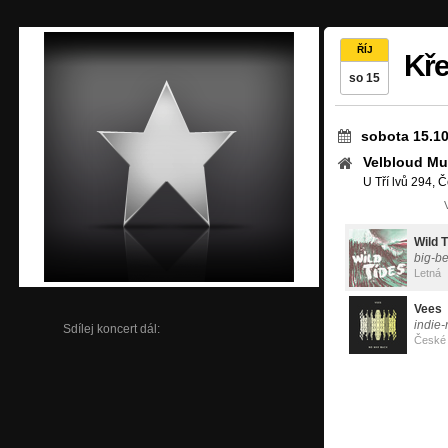
ŘÍJ
Kře
so 15
sobota 15.10
Velbloud Mu
U Tří lvů 294, 
Wild 
big-be
Letná
Vees
indie-r
Sdílej koncert dál:
České 