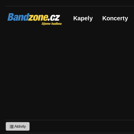
Bandzone.cz
Kapely
Koncerty
žijeme hudbou
Aktivity