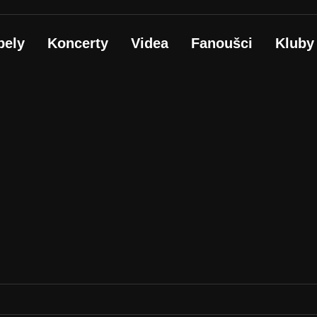
pely
Koncerty
Videa
Fanoušci
Kluby