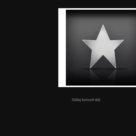
Sdílej koncert dál: