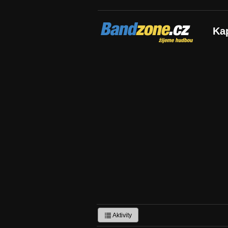
Bandzone.cz
Ka
žijeme hudbou
Aktivity