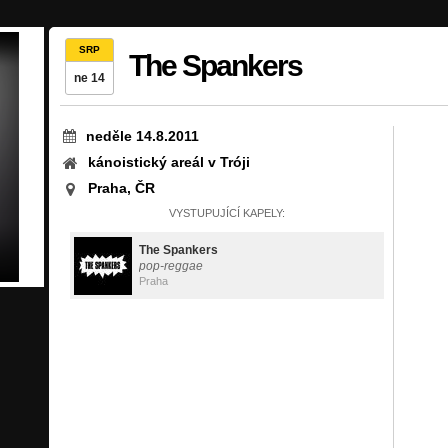
SRP
The Spankers
ne 14
neděle 14.8.2011
kánoistický areál v Tróji
Praha, ČR
VYSTUPUJÍCÍ KAPELY:
The Spankers
pop-reggae
Praha