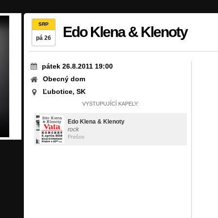
SRP
Edo Klena & Klenoty
pá 26
pátek 26.8.2011 19:00
Obecný dom
Ľubotice, SK
VYSTUPUJÍCÍ KAPELY:
Edo Klena & Klenoty
rock
Prešov