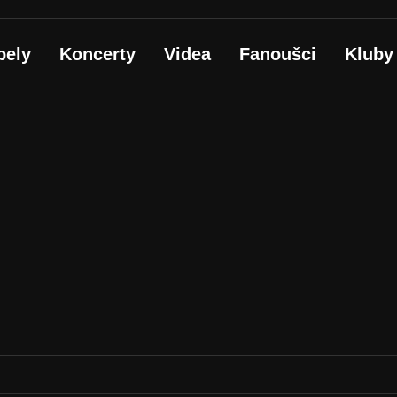
pely
Koncerty
Videa
Fanoušci
Kluby