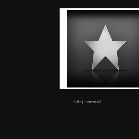
Sdílej koncert dál: