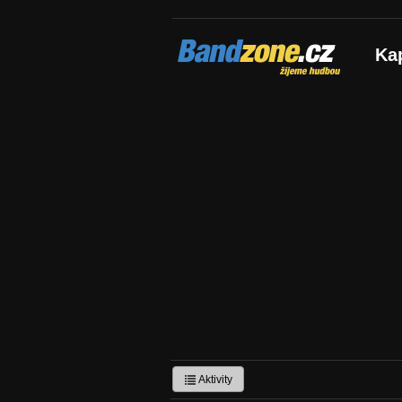
Bandzone.cz
Ka
žijeme hudbou
Aktivity