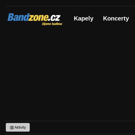
Bandzone.cz
Kapely
Koncerty
žijeme hudbou
Aktivity