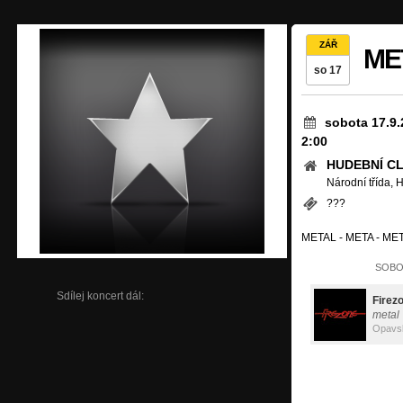
ZÁŘ
ME
so 17
sobota 17.9.
2:00
HUDEBNÍ C
Národní třída, 
???
METAL - META - ME
SOBOT
Sdílej koncert dál:
Firez
metal
Opavs