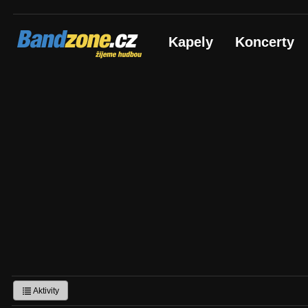
Bandzone.cz
Kapely
Koncerty
žijeme hudbou
Aktivity