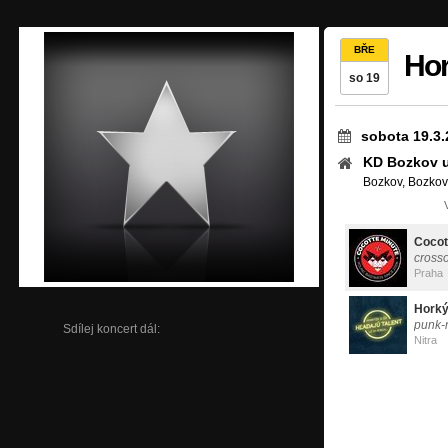
BŘE
Hor
so 19
sobota 19.3.
KD Bozkov u
Bozkov, Bozkov
Cocot
cross
Praha
Horký
punk-
Sdílej koncert dál:
Nitra