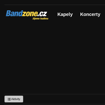
Bandzone.cz
Kapely
Koncerty
žijeme hudbou
Aktivity