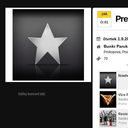
ZÁŘ
Pre
čt 01
čtvrtek 1.9.2
Bunkr Paruk
Prokopova, Pra
70
Nowhe
Sdílej koncert dál:
Vice 
hardc
Praha
Resis
hardco
Praha