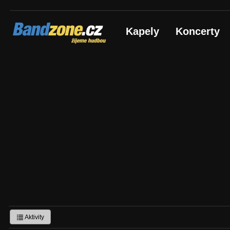
Bandzone.cz
Kapely
Koncerty
žijeme hudbou
Aktivity