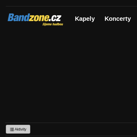
Bandzone.cz
Kapely
Koncerty
žijeme hudbou
Aktivity