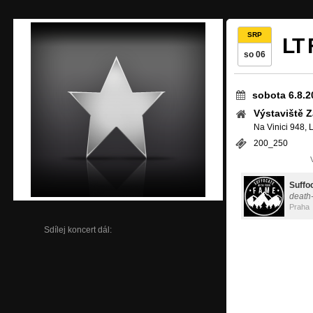
SRP
LT 
so 06
sobota 6.8.2
Výstaviště 
Na Vinici 948, 
200_250
Suffo
death
Praha
Sdílej koncert dál: