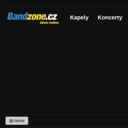
Bandzone.cz
Kapely
Koncerty
žijeme hudbou
Aktivity