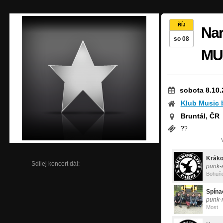
ŘÍJ
Nar
so 08
MU
sobota 8.10.
Klub Music 
Bruntál, ČR
??
Kráko
Sdílej koncert dál:
punk-a
Bohuň
Spína
punk-
Most