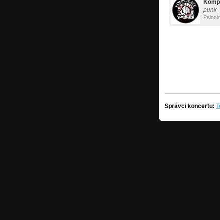
Kompl
punk
Paloní
Správci koncertu:
T