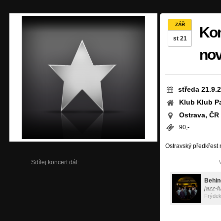
ZÁŘ
Kon
st 21
no
středa 21.9.
Klub Klub Pa
Ostrava, ČR
90,-
Ostravský předkřest
Sdílej koncert dál:
Behin
jazz-f
Frýdek