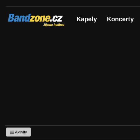
Bandzone.cz
Kapely
Koncerty
žijeme hudbou
Aktivity