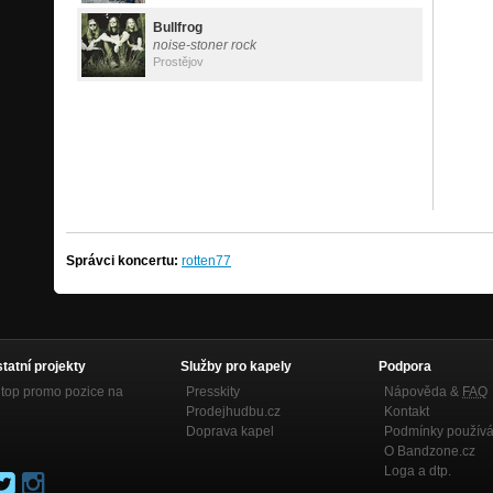
Bullfrog
noise-stoner rock
Prostějov
Správci koncertu:
rotten77
statní projekty
Služby pro kapely
Podpora
top promo pozice na
Presskity
Nápověda &
FAQ
Prodejhudbu.cz
Kontakt
Doprava kapel
Podmínky používá
O Bandzone.cz
Loga a dtp.