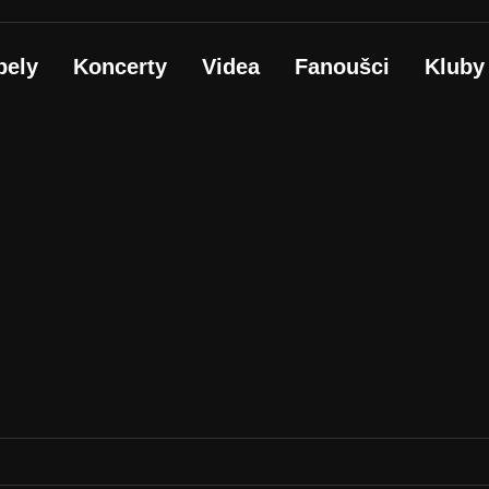
pely
Koncerty
Videa
Fanoušci
Kluby