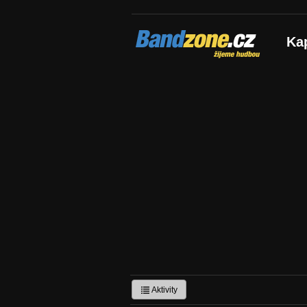
Bandzone.cz
Ka
žijeme hudbou
Aktivity