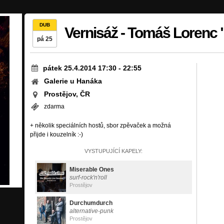
DUB
Vernisáž - Tomáš Lorenc 
pá 25
pátek 25.4.2014 17:30
-
22:55
Galerie u Hanáka
Prostějov, ČR
zdarma
+ několik speciálních hostů, sbor zpěvaček a možná
přijde i kouzelník :-)
VYSTUPUJÍCÍ KAPELY:
Miserable Ones
surf-rock'n'roll
Prostějov
Durchumdurch
alternative-punk
Prostějov