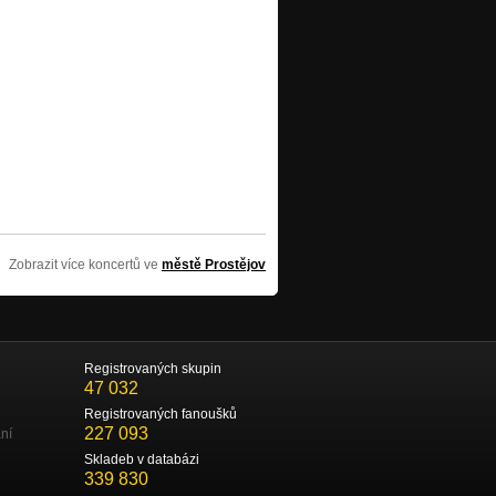
Zobrazit více koncertů ve
městě Prostějov
Registrovaných skupin
47 032
Registrovaných fanoušků
227 093
ní
Skladeb v databázi
339 830