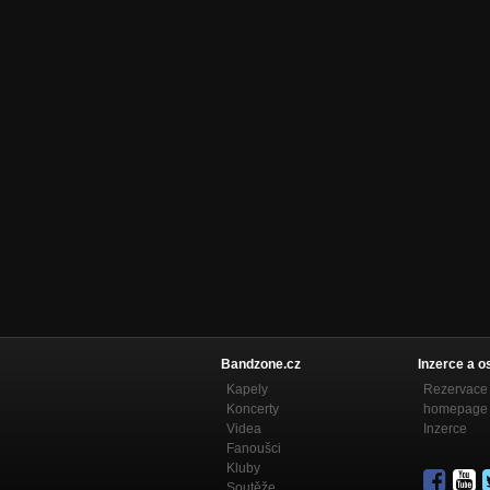
Bandzone.cz
Inzerce a o
Kapely
Rezervace 
Koncerty
homepage
Videa
Inzerce
Fanoušci
Kluby
Soutěže