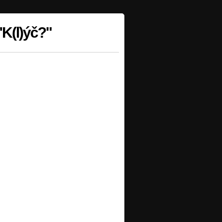
"K(l)ýč?"