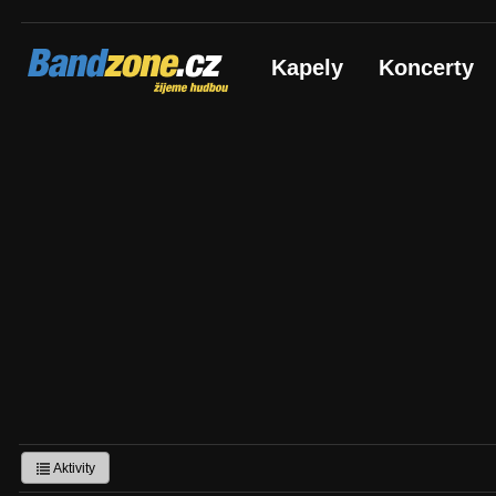
Bandzone.cz
Kapely
Koncerty
žijeme hudbou
Aktivity