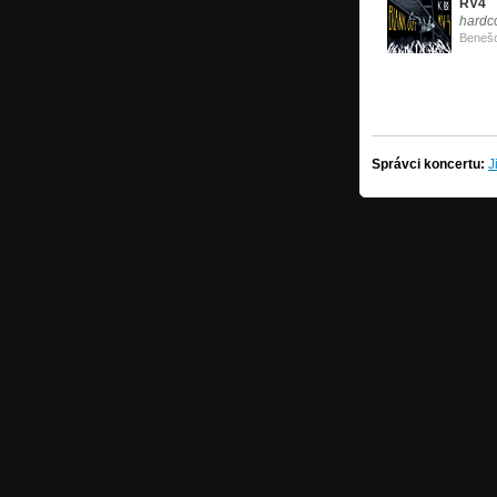
RV4
hardc
Beneš
Správci koncertu:
J