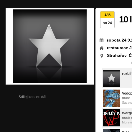
ZÁŘ
10 
so 24
sobota 24.9.
restaurace J
Struhařov, 
rozbíf
Vodo
Sdílej koncert dál:
punk
Sázav
Wergl
punk-
Morav