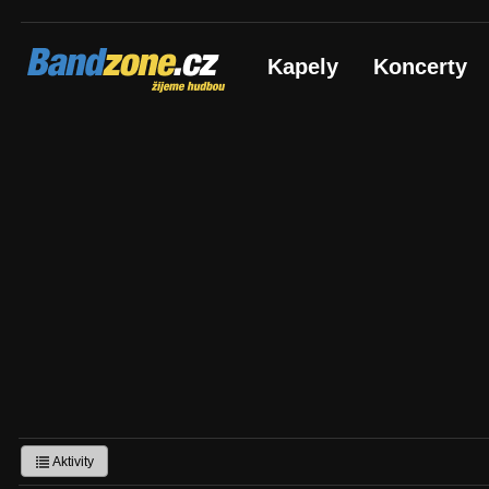
Bandzone.cz
Kapely
Koncerty
žijeme hudbou
Aktivity