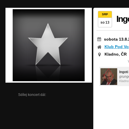
SRP
Ing
so 13
sobota 13.8.
Klub Pod V
Kladno, ČR
Ingoti
grung
Kladno
Sdílej koncert dál: