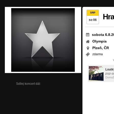
SRP
Hra
so 06
sobota 6.8.2
Olympia
Plzeň, ČR
zdarma
Loutk
pop-al
Domažl
Sdílej koncert dál: