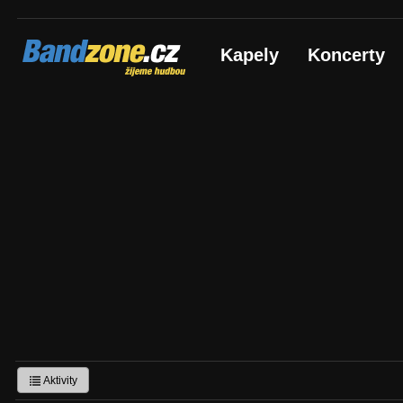
Bandzone.cz
Kapely
Koncerty
žijeme hudbou
Aktivity