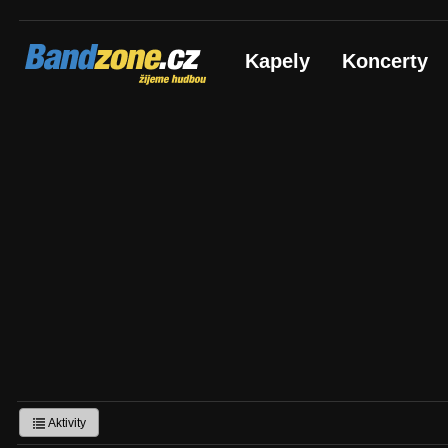
Bandzone.cz
Kapely
Koncerty
žijeme hudbou
Aktivity