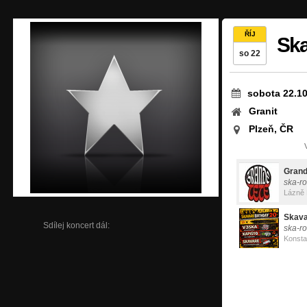
ŘÍJ
Ska
so 22
sobota 22.10
Granit
Plzeň, ČR
Grand
ska-r
Lázně 
Skav
Sdílej koncert dál:
ska-r
Konsta